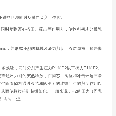
下进料区域同时从轴向吸入工作腔。
同时受到离心挤压、撞击等作用力，使物料初步分散乳
0m/s，并形成强烈的机械及液力剪切、液层摩擦、撞击撕
缝，同时分别产生压力P1和P2以平衡力F1和F2。
就随着这压力能的突然释放，在阀芯、阀座和冲击环这三者
时伴随着物料通过阀芯和阀座间的狭缝产生的剪切作用以
，从而使颗粒得到超微细化。一般来说，P2的压力（即乳
加均匀一些。