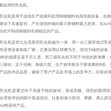
都会用到乳化机。
机是用于连续生产或循环处理精细物料的高性能设备，在狭窄
驱动下高速旋转，产生强劲的轴向吸力将物料吸入腔体。在zu
由此可制得精细的长期稳定的产品。
化机是把九台高剪切乳化机融为一体，用一台三级管线式乳化
性沥青设备制造厂家，主要采用以研磨为主、剪切为辅的设备
ui终的细度还是不尽人意，而三级乳化机不同于传统的胶体磨，
三级转、定子结构，每级六层，生产效率相当于胶体磨的9倍。生
产品的内在品质，确保了用户产品在市场上的竞争力，目前此项
化机是通过转子高速平稳的旋转，形成高频、强烈的圆周切线
合理狭窄的间隙中形成强烈、往复的液力剪切、摩擦、离心挤
zui终获得产品。