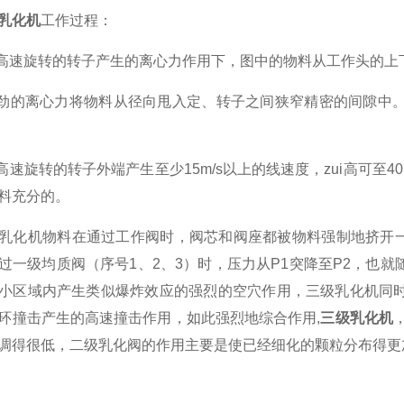
乳化机
工作过程：
速旋转的转子产生的离心力作用下，图中的物料从工作头的上
的离心力将物料从径向甩入定、转子之间狭窄精密的间隙中。
速旋转的转子外端产生至少15m/s以上的线速度，zui高可至4
料充分的。
机物料在通过工作阀时，阀芯和阀座都被物料强制地挤开一条狭
过一级均质阀（序号1、2、3）时，压力从P1突降至P2，也
小区域内产生类似爆炸效应的强烈的空穴作用，三级乳化机同
环撞击产生的高速撞击作用，如此强烈地综合作用,
三级乳化机
调得很低，二级乳化阀的作用主要是使已经细化的颗粒分布得更