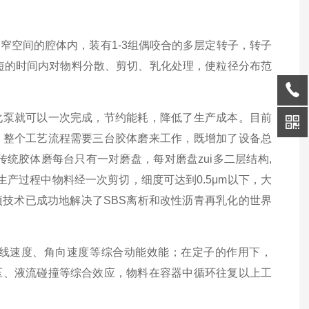
空间的腔体内，装有1-3组偶咬合的多层定转子，转子
i短的时间内对物料分散、剪切、乳化处理，使粒径分布范
泵就可以一次完成，节约能耗，降低了生产成本。目前
，整个工艺流程需要三台胶体磨来工作，既增加了设备总
传统胶体磨每台只有一对磨盘，每对磨盘zui多二层结构,
产过程中物料经一次剪切，细度可达到0.5μm以下，大
技术已成功地解决了SBS离析和改性沥青再乳化的世界
速度、角向速度等综合动能效能；在定子的作用下，
压、液流碰撞等综合效应，物料在容器中循环往复以上工