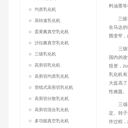
料油墨等
均质乳化机
三级乳化
高转速乳化机
在马达的
蛋黄酱真空乳化机
围变窄，
沙拉酱真空乳化机
三级乳
三级乳化机
国内的改
高剪切乳化机
投资，z
乳化机有
高剪切均质乳化机
大提高了
管线式高剪切乳化机
性难题。
高剪切分散乳化机
三级乳
高剪切混合乳化机
定、转子
多功能真空乳化机
作过程，