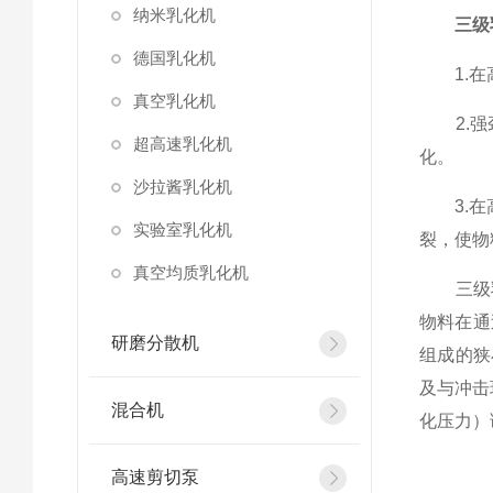
纳米乳化机
三级
德国乳化机
1.在高
真空乳化机
2.强劲
超高速乳化机
化。
沙拉酱乳化机
3.在高
实验室乳化机
裂，使物
真空均质乳化机
三级乳化
物料在通
研磨分散机
组成的狭
及与冲击
混合机
化压力）
高速剪切泵