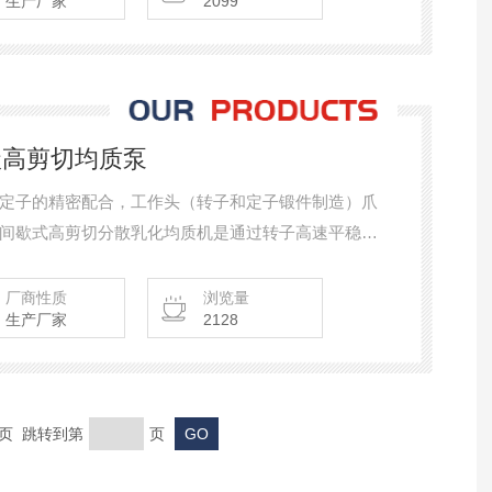
生产厂家
2099
三级高剪切均质泵
定子的精密配合，工作头（转子和定子锻件制造）爪
间歇式高剪切分散乳化均质机是通过转子高速平稳的
速度、角向速度等综合动能效能；在定子的作用下，
烈、往复的液力剪切、摩擦、离心挤压、液流碰撞等
厂商性质
浏览量
生产厂家
2128
末页 跳转到第
页