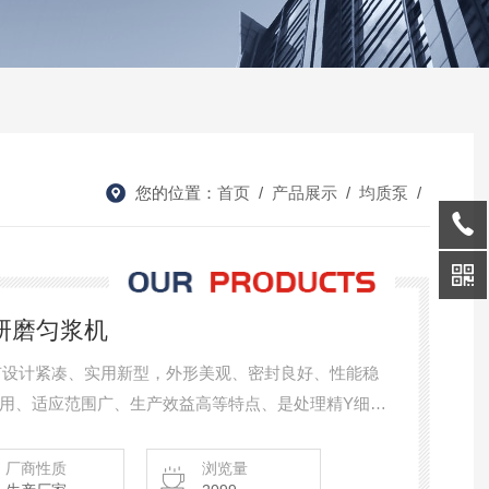
您的位置：
首页
/
产品展示
/
均质泵
/
壁研磨匀浆机
有设计紧凑、实用新型，外形美观、密封良好、性能稳
用、适应范围广、生产效益高等特点、是处理精Υ细物
厂商性质
浏览量