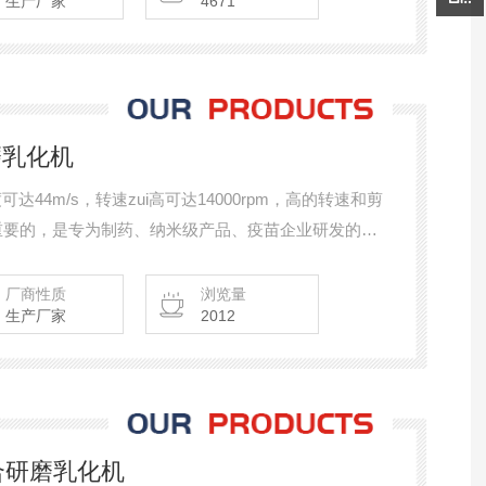
生产厂家
4671
磨乳化机
44m/s，转速zui高可达14000rpm，高的转速和剪
i重要的，是专为制药、纳米级产品、疫苗企业研发的。
产。剪切力强，颗粒能被细化到纳米级。
厂商性质
浏览量
生产厂家
2012
混合研磨乳化机