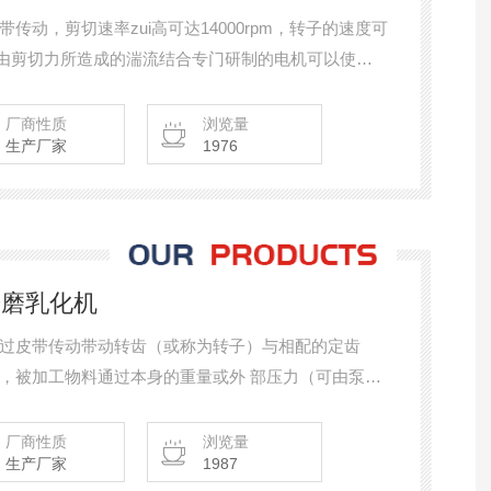
动，剪切速率zui高可达14000rpm，转子的速度可
内，由剪切力所造成的湍流结合专门研制的电机可以使粒
乳液的粒径分布就更窄。
厂商性质
浏览量
生产厂家
1976
剂研磨乳化机
过皮带传动带动转齿（或称为转子）与相配的定齿
，被加工物料通过本身的重量或外 部压力（可由泵产
透过胶体磨定、转齿之间的间隙（间隙可调）时受到*
理作用，使物料被有 效地乳化、分散和粉碎，达到物
厂商性质
浏览量
生产厂家
1987