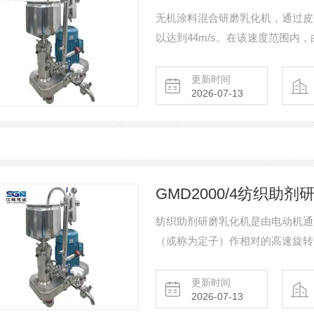
无机涂料混合研磨乳化机，通过皮带传
以达到44m/s。在该速度范围
径范围小到纳米级。剪切力更强，
更新时间
2026-07-13
GMD2000/4纺织助
纺织助剂研磨乳化机是由电动机通
（或称为定子）作相对的高速旋转
生）加压产生向下的螺旋冲击力，
的剪切力、摩擦力、高频振动等物
更新时间
2026-07-13
料超细粉碎及乳化的效果。