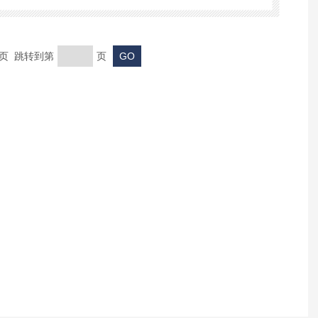
末页 跳转到第
页