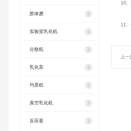
10、
胶体磨
11、计
实验室乳化机
分散机
上一
乳化泵
均质机
真空乳化机
反应釜