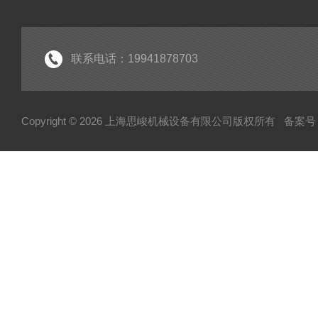
胶体磨
实验室乳化机
分散机
联系电话：19941878703
乳化泵
均质机
Copyright © 2026 上海思峻机械设备有限公司版权所有
备案号：
真空乳化机
反应釜
研磨机
破碎机
粉碎机
均质泵
匀浆机
锥体磨
破壁机