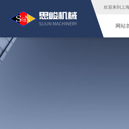
欢迎来到
上
网站