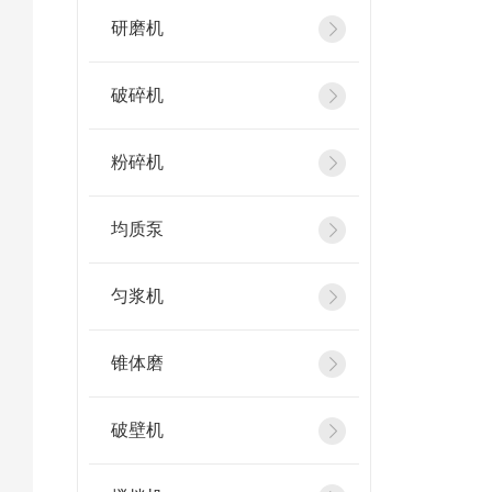
研磨机
破碎机
粉碎机
均质泵
匀浆机
锥体磨
破壁机