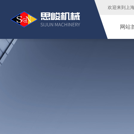
欢迎来到
上
网站