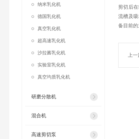
纳米乳化机
剪切后在
德国乳化机
流槽及吸
备目前的
真空乳化机
超高速乳化机
沙拉酱乳化机
上一
实验室乳化机
真空均质乳化机
研磨分散机
混合机
高速剪切泵