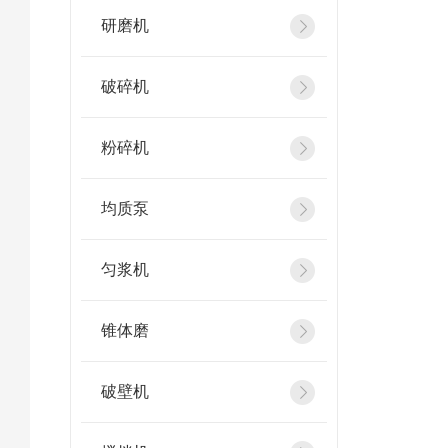
研磨机
破碎机
粉碎机
均质泵
匀浆机
锥体磨
破壁机