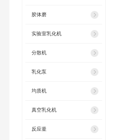
胶体磨
实验室乳化机
分散机
乳化泵
均质机
真空乳化机
反应釜