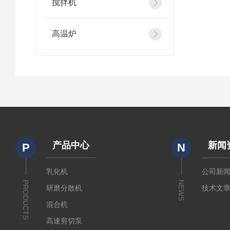
搅拌机
高温炉
产品中心
新闻
P
N
乳化机
公司新
PRODUCTS
NEWS
研磨分散机
技术文
混合机
高速剪切泵