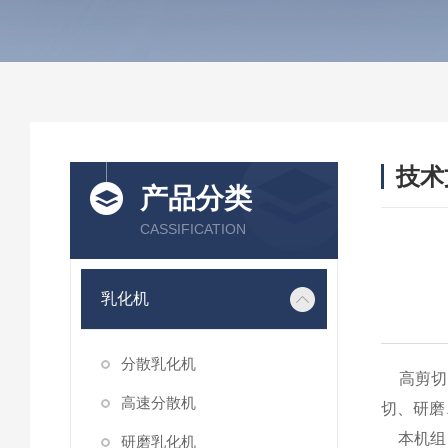
技术
产品分类
/ TEC
CASSIFICATION
乳化机
分散乳化机
高剪切胶
高速分散机
切、研磨
本机组由
研磨乳化机