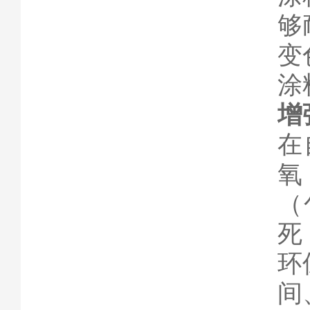
够
变
涂
增
在
氧
（
死
环
间