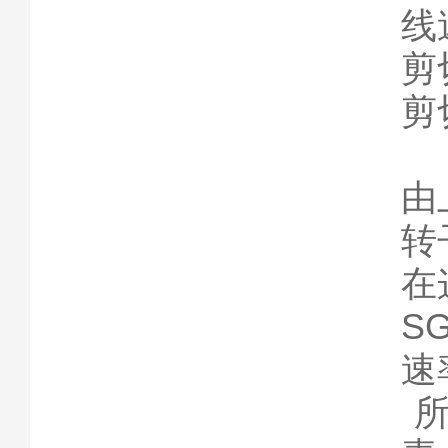
线
剪
剪
g
由
转
在
S
速
所