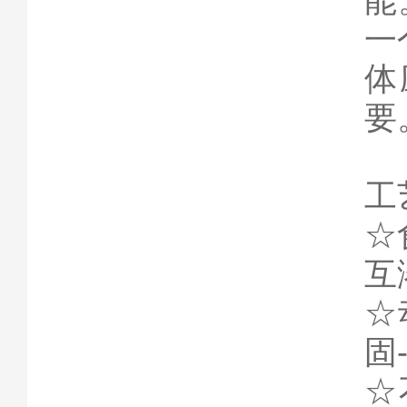
能
一
体
要
工
☆
互
☆
固
☆