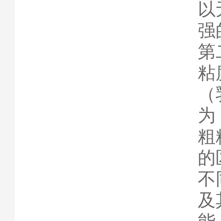
以
强
第
粘
（
为
粗
的
不
及