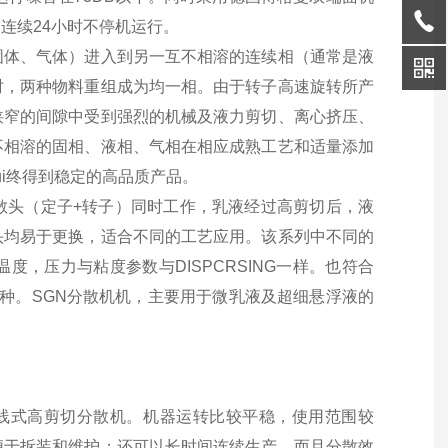
连续24小时不停机运行。
固体、气体）进入到另一互不相溶的连续相（通常是液
时，两种物料重组成为均一相。由于转子高速旋转所产
狭窄的间隙中受到强烈的机械及液力剪切、离心挤压、
不相溶的固相、液相、气相在相应成熟工艺和适量添加
i
终得到稳定的高品质产品。
散头（定子+转子）同时工作，乳液经过高剪切后，液
头均易于更换，适合不同的工艺应用。该系列中不同的
，压力与粘度参数与DISPCRSING一样。也符合
种。
SGN
分散机机，主要用于微乳液及超细悬浮液的
线式高剪切分散机。机器运转比较平稳，使用范围较
便于拆装和维护；还可以长时间连续生产，而且分散效