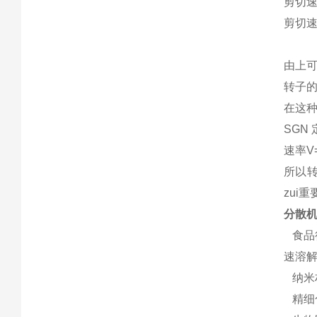
剪切
剪切速率
g 定
由上
转子
在这种
SGN
定
速率V=
所以
zui重
分散
食品
速溶
纳米
精细