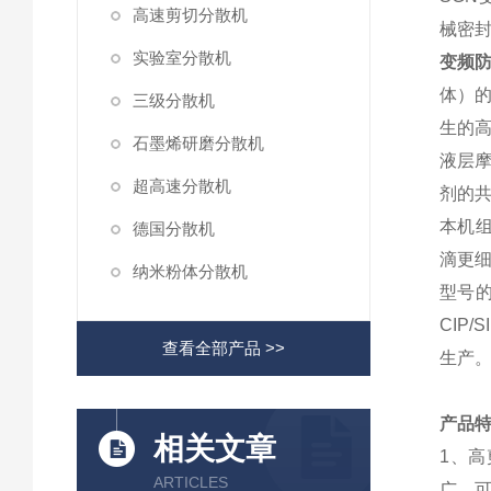
高速剪切分散机
械密
实验室分散机
变频
体）
三级分散机
生的
石墨烯研磨分散机
液层
超高速分散机
剂的
本机
德国分散机
滴更
纳米粉体分散机
型号的
CIP
查看全部产品 >>
生产
产品
相关文章
1、
ARTICLES
广，