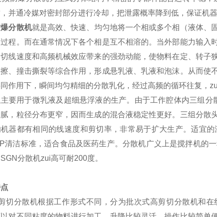
封，并通冷媒对密封部分进行冷却，把泄露概率降到低，保证机器
防爆分散机
就是高效、快速、均匀地将一个相或多个相（液体、
的过程。而在通常情况下各个相是互不相溶的。当外部能力输入
高切线速度和高频机械效应带来的强劲动能，使物料在定、转子
摩擦、撞击撕裂等综合作用，形成悬乳液、乳液和泡沫。从而使
共同作用下，瞬间均匀精细的分散乳化，经过高频的循环往复，
zu
组主要用于微乳液及超细悬浮液的生产。由于工作腔体内三组分
细腻，粒径分布更窄，因而生成的混合液稳定性更好。三组分散
机器都有相同的线速度和剪切率，非常易于扩大生产。适宜的温度
/SIP清洁标准，适合食品及医药生产。
分散机广义上是搅拌机的一
。
SGN
分散机
zui
高可耐200度。
特点
高剪切分散机根据工作形式不同，分为批次式高剪切分散机和在
可以对不同粘度的物料进行加工，升降比较灵活，操作比较简单