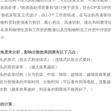
了三层结构卡匣式的机械密封设计，可以快速安装，可靠性能高
表面处理，*的表面处理质量和*设计便于清洗，符合CIP及SIP
分散机采取直立式设计，由1-3个工作腔组成，在马达的高速驱
，物料受到更强液力剪切、离心挤压、高速切割、撞击和研磨等
料本身和物理性质和工作腔的数量以及控制物料在工作腔中停留
大小。
备角度来分析，影响分散效果因素有以下几点：
散头的形式（批次式和连续式）（连续式比批次式要好）
散头的剪切速率，（越大效果越好）
散头的齿形结构（分为初齿、中齿、细齿、超细齿、越细齿效果越
料在分散墙体的停留时间、分散时间（可以看作同等电机，流量
环次数（越多效果越好，到设备的期限就不能再好了。）
度的计算：