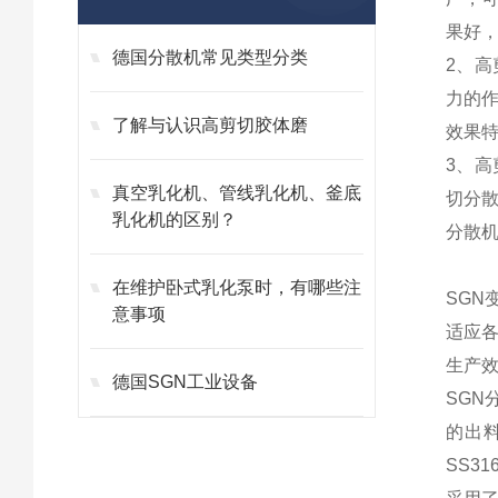
果好
德国分散机常见类型分类
2、
力的
了解与认识高剪切胶体磨
效果
3、
真空乳化机、管线乳化机、釜底
切分
乳化机的区别？
分散
在维护卧式乳化泵时，有哪些注
SGN
意事项
适应
生产
德国SGN工业设备
SGN
的出
SS3