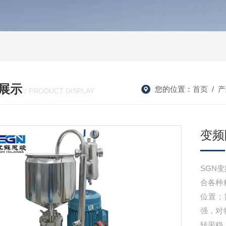
展示
您的位置：
首页
/
产
/ PRODUCT DISPLAY
变频
SGN
合各种
位置；
强，对
转平稳