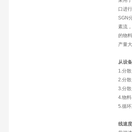
采用
口进行
SGN
紊流
的物
产量
从设
1.分
2.分
3.分
4.物
5.循
线速