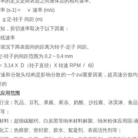
速率的定义是两表面之间液体层的相对速率。
 (s-1) = v 速率 (m/s)
-转子 间距 (m)
可知，剪切速率取决于以下因素：
的线速率
请况下两表面间的距离为转子-定子 间距。
-转子的间距范围为 0.2 ~ 0.4 mm
 3.14 X D（转子直径）X 转速 RPM / 60
转速和分散头结构是影响分散的一个zui重要因素，超高速分散
要的
机应用范围
行业：乳品、豆乳、果酱、果冻、奶酪、沙拉酱、冰淇淋、食品
解等；
材料：超细碳酸钙、白炭黑等纳米材料解聚、纳米粉体应用固-
化工：热熔胶、密封胶、胶水、絮凝剂、表面活性剂等；