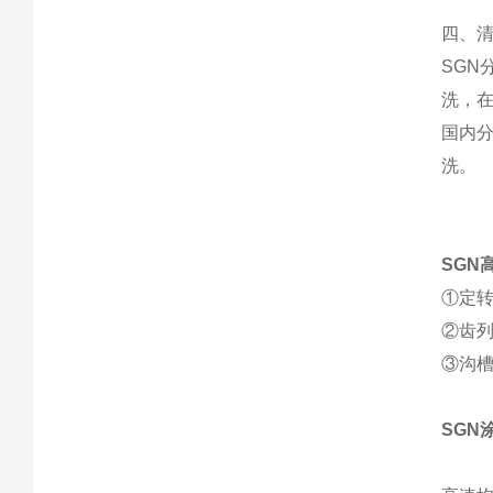
四、
SGN
洗，
国内
洗。
SGN
①定
②齿列
③沟
SGN