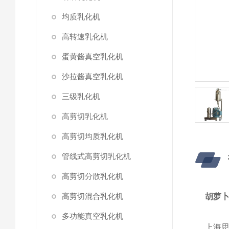
均质乳化机
高转速乳化机
蛋黄酱真空乳化机
沙拉酱真空乳化机
三级乳化机
高剪切乳化机
高剪切均质乳化机
管线式高剪切乳化机
高剪切分散乳化机
高剪切混合乳化机
胡萝
多功能真空乳化机
上海