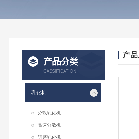
产品
产品分类
CASSIFICATION
乳化机
分散乳化机
高速分散机
研磨乳化机