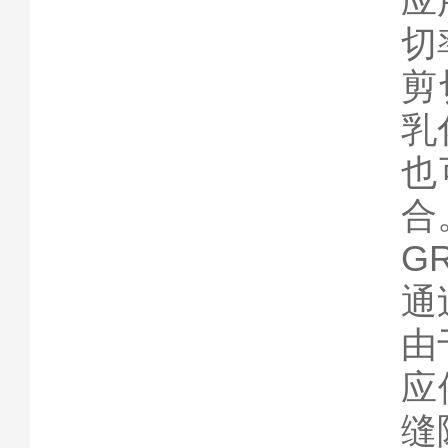
应
切
剪
乳
也
合
G
通
由
应
缝