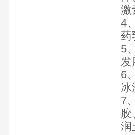
激
4
药
5
发
6
冰
7
胶
润