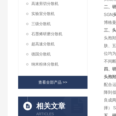
高速剪切分散机
二、
实验室分散机
SGN
博格
三级分散机
三、
石墨烯研磨分散机
头孢
超高速分散机
肤、
位均为
德国分散机
不间断
纳米粉体分散机
四、
头孢
查看全部产品 >>
配合
降到
良成两
相关文章
择） 
ARTICLES
五、