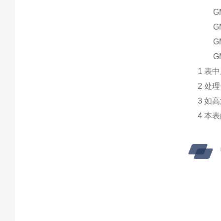
G
G
G
G
1
表中
2
处理
3
如高
4
本表