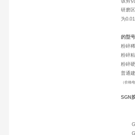
该剪
研磨
为
0.0
的型
粉碎
粉碎
粉碎硬
普通
（价格
SGN