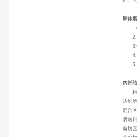
碎、
胶体
1.
2.
3.
4.
5.
内部
粉碎
达到
混合
后送
剪切