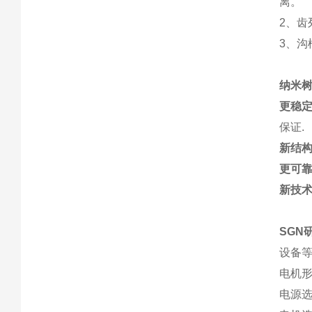
离。
2、齿
3、
纳米
更稳
保证.
新结
更可
新技
SGN
设备等
电机
电源选择