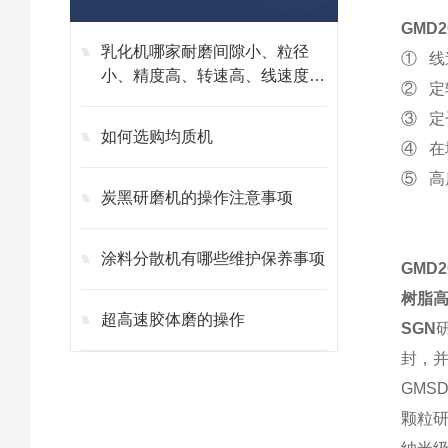
GM
D
乳化机哪家耐磨间隙小、粒径
① 
小、精度高、转速高、线速度
② 
高、剪切力强，上海思峻选购指
③ 
南
如何选购均质机
④ 
⑤ 
炭黑研磨机的操作注意事项
涂料分散机有哪些维护保养事项
GM
D
树脂
超高速胶体磨的操作
SGN
封，
GMS
颗粒研