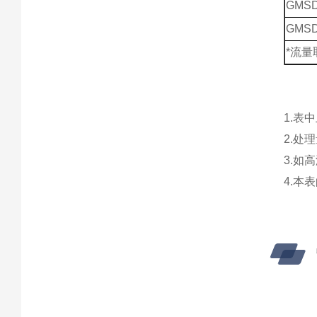
GMSD
GMSD
*流
1.表
2.处
3.如
4.本