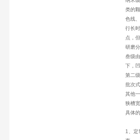
纳米
类的
色线
行长
点，
研磨
叁级
下，
第二
批次
其他
狭槽
具体
1、