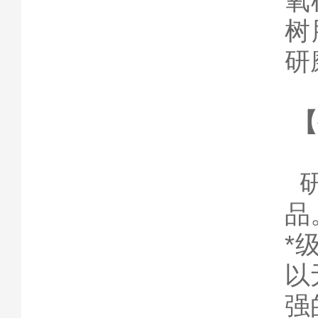
氧
树
研
【
研
品
*
以
强