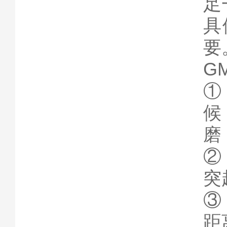
足
具
要
G
①
候
磨
②
突
③
距