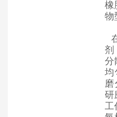
橡
物
剂
分
均
磨
研
工