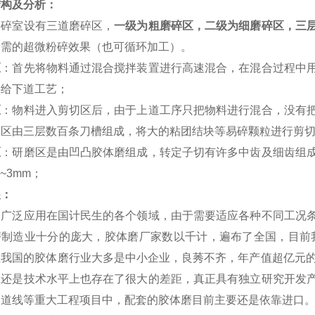
结构及分析：
室设有三道磨碎区，
一级为粗磨碎区，二级为细磨碎区，三
所需的超微粉碎效果（也可循环加工）。
区
：首先将物料通过混合搅拌装置进行高速混合，在混合过程中
料给下道工艺；
区
：物料进入剪切区后，由于上道工序只把物料进行混合，没有
切区由三层数百条刀槽组成，将大的粘团结块等易碎颗粒进行剪
区
：研磨区是由凹凸胶体磨组成，转定子切有许多中齿及细齿组
1~3mm
；
展：
磨广泛应用在国计民生的各个领域，由于需要适应各种不同工况
磨制造业十分的庞大，胶体磨厂家数以千计，遍布了全国，目前我
但我国的胶体磨行业大多是中小企业，良莠不齐，年产值超亿元的
上还是技术水平上也存在了很大的差距，真正具有独立研究开发
管道线等重大工程项目中，配套的胶体磨目前主要还是依靠进口