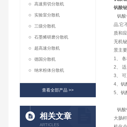
高速剪切分散机
钒酸
实验室分散机
钒酸铋
品,它
三级分散机
质和
石墨烯研磨分散机
无机铋
超高速分散机
景主要
1、 
德国分散机
2、 
纳米粉体分散机
3、 
4、钒
查看全部产品 >>
5、
钒酸
相关文章
大肠杆
ARTICLES
机化合