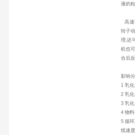
液的粒
高速乳
转子
理,还
机也可
合后反
影响
1 乳
2 乳
3 乳
4 物
5 循
线速