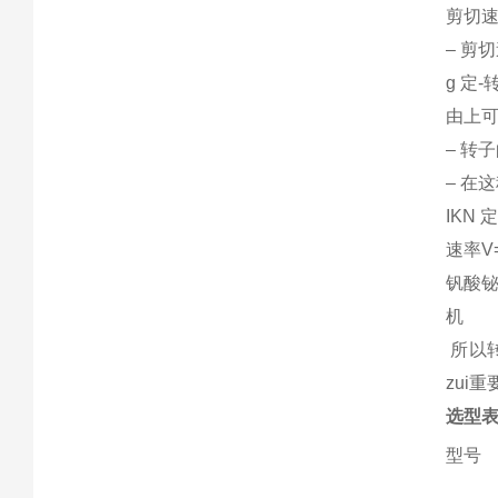
剪切
– 剪切速
g 定-
由上可
– 转
– 在
IKN 
速率V=
钒酸铋
机
所以
zui重
选型
型号