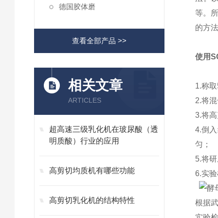
德国胶体磨
等。
的方
查看全部产品 >>
使用S
相关文章
1.称
ARTICLES
2.将
3.将
超高速三级乳化机在玻尿酸（透
4.
明质酸）行业的应用
匀；
5.将
高剪切均质机有哪些功能
6.实
高剪切乳化机的结构特性
根据
实验检