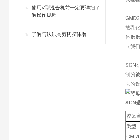
使用V型混合机前一定要详细了
解操作规程
GMD
散乳
了解与认识高剪切胶体磨
体磨
（我们
SGN
制的
头的
SGN
胶体
类型
GM 20