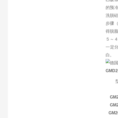
的预冷
洗脱硅
步骤（
得脱
５～
一定
白。
GMD2
GM2
GM2
GM2