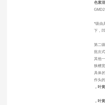
色素
GMD2
*级
下，
第二
批次
其他
狭槽
具体
作头
，叶
，叶