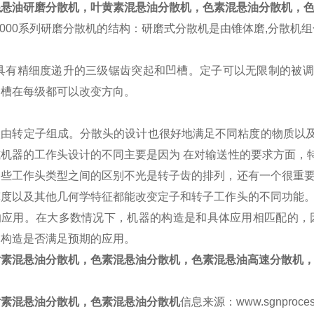
混悬油研磨分散机，叶黄素混悬油分散机，色素混悬油分散机
，
000
系列研磨分散机的结构：研磨式分散机是由锥体磨,分散机
由具有精细度递升的三级锯齿突起和凹槽。定子可以无限制的被
凹槽在每级都可以改变方向。
级由转定子组成。分散头的设计也很好地满足不同粘度的物质以
式机器的工作头设计的不同主要是因为 在对输送性的要求方面，
一些工作头类型之间的区别不光是转子齿的排列，还有一个很重要
宽度以及其他几何学特征都能改变定子和转子工作头的不同功能。
的应用。在大多数情况下，机器的构造是和具体应用相匹配的，因
的构造是否满足预期的应用。
黄素混悬油分散机，色素混悬油分散机
，色素混悬油高速分散机
黄素混悬油分散机，色素混悬油分散机
信息来源：www.sgnpro
c
es