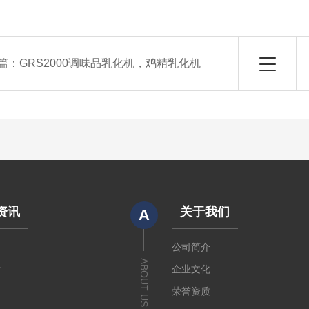
篇：
GRS2000调味品乳化机，鸡精乳化机
资讯
关于我们
A
闻
公司简介
ABOUT US
章
企业文化
荣誉资质