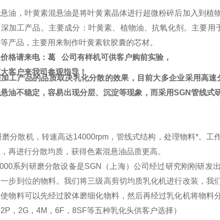
混悬油，叶黄素混悬油是将叶黄素晶体进行超微粉碎后加入到植
素深加工产品。主要成分：叶黄素、植物油、抗氧化剂。主要用于
酱等产品，主要用来制作叶黄素软胶囊的芯材。
及价格请来电：葛 公司有样机可供客户购前实验，
广大客户来我司参观指导！
深加工产品的品质取决乳化分散的效果，目前大多企业采用高速分
混悬油不稳定，容易出现分层、沉淀等现象，而采用
SGN
管线式
研磨分散机，转速高达14000rpm，管线式结构，处理物料*
径，再进行分散均质，获得色素混悬油品质更高。
000
系列研磨分散设备是
SGN
（上海）公司经过研究刚刚研发
质一步到位的物料。我们将三级高剪切均质乳化机进行改装，我
，使物料可以先经过胶体磨细化物料，然后再经过乳化机将物料
2P，2G，4M，6F，8SF等五种乳化头供客户选择）