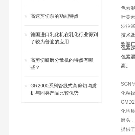
色素
高速剪切泵的功能特点
叶黄
沙拉
德国进口乳化机在乳化行业得到
技术
了较为普遍的应用
欢迎
色素
色素
高剪切研磨分散机的特点有哪
高。
些？
SGN
GR2000系列管线式高剪切均质
机与同类产品比较优势
化粒
GMD2
化均
磨头
提供了