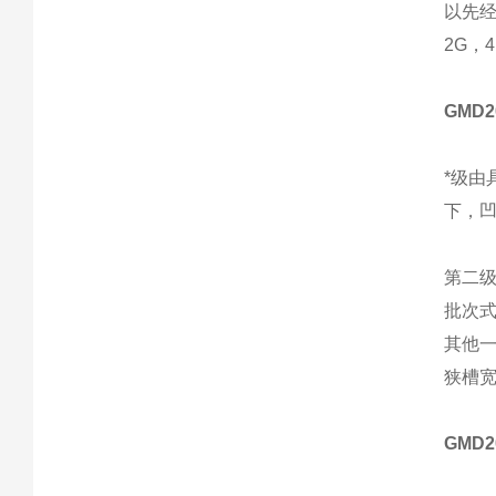
以先
2G，
GMD
*级
下，
第二
批次
其他
狭槽
GMD