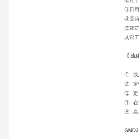
②化
③日
④医
⑤建
其它
【
,流
① 
② 
③ 
④ 
⑤ 
GMD2