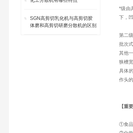
化工分散机有哪些特点
*级
下，
SGN高剪切乳化机与高剪切胶
体磨和高剪切研磨分散机的区别
第二
批次
其他
狭槽
具体
作头
【
重
①食