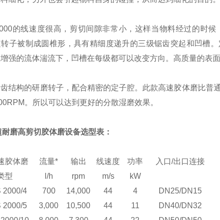
S2000的线速度很高，剪切间隙非常小，这样当物料经过的时
定转子被制成圆椎形，具有精细度递升的三级锯齿突起和凹槽。
在增强的流体湍流下，凹槽在每级都可以改变方向。高质量的表
齿结构的研磨转子，配合精密的定子腔。此款高速胶体磨比普通的
000RPM。所以可以达到更好的分散湿磨效果。
超耐磨高剪切胶体磨设备选型表：
速胶体磨
流量*
输出
线速度
功率
入口/出口连接
类型
l/h
rpm
m/s
kW
 2000/4
700
14,000
44
4
DN25/DN15
 2000/5
3,000
10,500
44
11
DN40/DN32