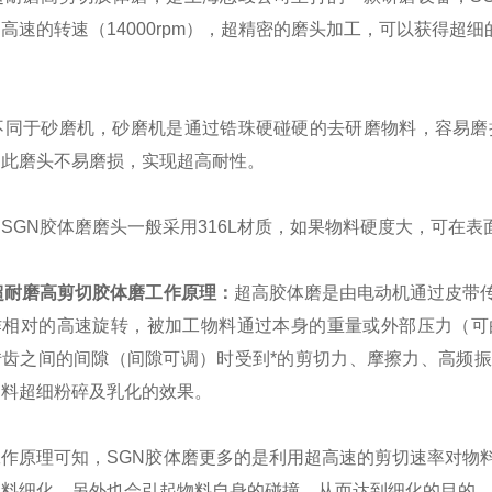
高速的转速（14000rpm），超精密的磨头加工，可以获得超
不同于砂磨机，砂磨机是通过锆珠硬碰硬的去研磨物料，容易磨
因此磨头不易磨损，实现超高耐性。
SGN胶体磨磨头一般采用316L材质，如果物料硬度大，可在
超耐磨高剪切胶体磨工作原理：
超高胶体磨是由电动机通过皮带
作相对的高速旋转，被加工物料通过本身的重量或外部压力（可
转齿之间的间隙（间隙可调）时受到*的剪切力、摩擦力、高频
物料超细粉碎及乳化的效果。
工作原理可知，SGN胶体磨更多的是利用超高速的剪切速率对物
物料细化，另外也会引起物料自身的碰撞，从而达到细化的目的