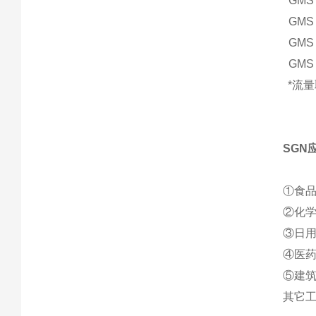
GMS 
GMS 
GMS 
GMS 
*流
SGN
①食
②化
③日
④医
⑤建
其它