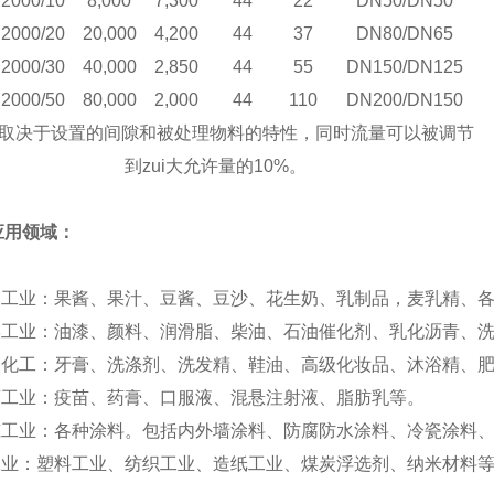
2000/10
8,000
7,300
44
22
DN50/DN50
2000/20
20,000
4,200
44
37
DN80/DN65
2000/30
40,000
2,850
44
55
DN150/DN125
2000/50
80,000
2,000
44
110
DN200/DN150
量取决于设置的间隙和被处理物料的特性，同时流量可以被调节
到zui大允许量的10%。
应用领域：
品工业：果酱、果汁、豆酱、豆沙、花生奶、乳制品，麦乳精、
学工业：油漆、颜料、润滑脂、柴油、石油催化剂、乳化沥青、
用化工：牙膏、洗涤剂、洗发精、鞋油、高级化妆品、沐浴精、
药工业：疫苗、药膏、口服液、混悬注射液、脂肪乳等。
筑工业：各种涂料。包括内外墙涂料、防腐防水涂料、冷瓷涂料
工业：塑料工业、纺织工业、造纸工业、煤炭浮选剂、纳米材料