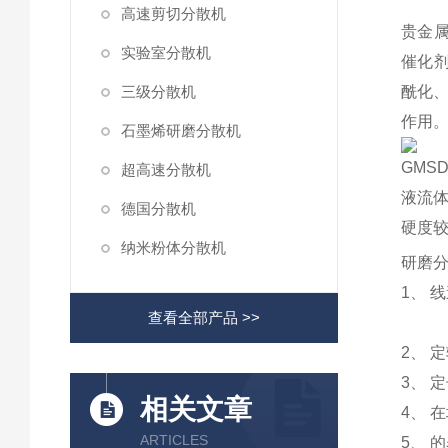
高速剪切分散机
贵金属
实验室分散机
催化
三级分散机
酰化、
作用
石墨烯研磨分散机
GMSD
超高速分散机
液流
德国分散机
硬度
纳米粉体分散机
研磨
1
、
线
查看全部产品 >>
2
、
定
3
、
定
相关文章
4
、
在
ARTICLES
5
、
的