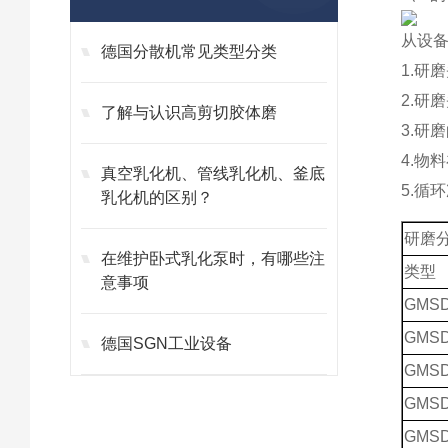
从设
德国分散机常见类型分类
1.
研磨
2.
研磨
了解与认识高剪切胶体磨
3.
研磨
4.
物料
真空乳化机、管线乳化机、釜底
5.
循环
乳化机的区别？
研磨
在维护卧式乳化泵时，有哪些注
类型
意事项
GMSD
GMSD
德国SGN工业设备
GMSD
GMSD
GMSD