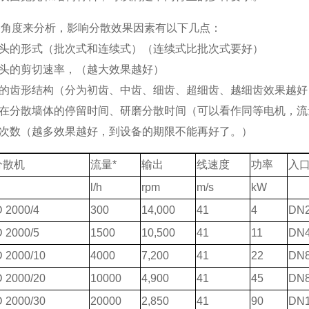
备角度来分析，影响分散效果因素有以下几点：
头的形式（批次式和连续式）（连续式比批次式要好）
头的剪切速率，（越大效果越好）
的齿形结构（分为初齿、中齿、细齿、超细齿、越细齿效果越好
在分散墙体的停留时间、研磨分散时间（可以看作同等电机，流
次数（越多效果越好，到设备的期限不能再好了。）
分散机
流量
*
输出
线速度
功率
入
l/h
rpm
m/s
kW
 2000/4
300
14,000
41
4
DN2
 2000/5
1500
10,500
41
11
DN4
 2000/10
4000
7,200
41
22
DN8
 2000/20
10000
4,900
41
45
DN8
 2000/30
20000
2,850
41
90
DN1