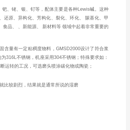
钯、铑、银、钌等，配体主要是各种Lewis碱。这种
、还原、异构化、芳构化、裂化、环化、 羰基化、甲
食品、 、新能源、 新材料等 领域中起着非常重要的
固含量有一定粘稠度物料，GMSD
2000
设计了符合浆
均为
316L
不锈钢，机座采用
304
不锈钢；特殊要求如：
间断运转的工况，可选磨头喷涂碳化物或陶瓷；
就比较剧烈，结果就是通常所说的湿磨