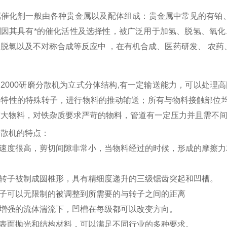
催化剂一般由各种贵金属以及配体组成：贵金属中常见的有铂、
剂因其具有*的催化活性及选择性，被广泛用于加氢、脱氢、氧化
脱氯以及不对称合成等反应中 ，在有机合成、医药研发、 农药、
。
2000
研磨分散机为立式分体结构
,
有一定输送能力，可以处理高
体特性的特殊转子，进行物料的推动输送；所有与物料接触部位
较大物料，对铁杂质要求严苛的物料，管道有一定压力并且需不
分散机的特点：
速度很高，剪切间隙非常小，当物料经过的时候，形成的摩擦力
转子被制成圆椎形，具有精细度递升的三级锯齿突起和凹槽。
子可以无限制的被调整到所需要的与转子之间的距离
增强的流体湍流下，凹槽在每级都可以改变方向。
表面抛光和结构材料，可以满足不同行业的多种要求。