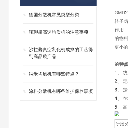
GMD
2
德国分散机常见类型分类
转子
作用
聊聊超高速均质机的注意事项
的物
更小
沙拉酱真空乳化机成熟的工艺得
到高品质产品
的特
1
、
线
纳米均质机有哪些特点？
2
、
定
3
、
定
涂料分散机有哪些维护保养事项
4
、
在
5
、
高
研磨