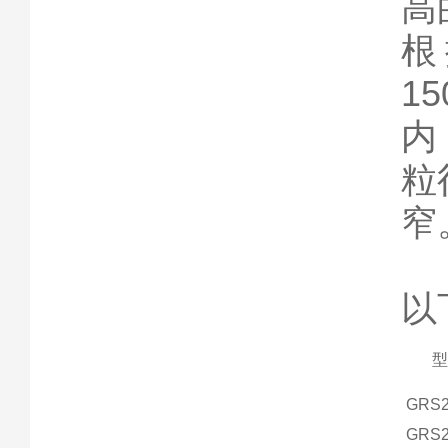
高
根
1
内
粒
窄
以
型
GRS2
GRS2