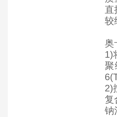
直
较
奥
1
聚
6
2
复
钠