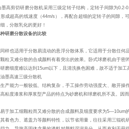
油墨高剪切研磨分散机采用三级定转子结构，定转子间隙为0.2-0.4
形成超高的线速度（44m/s），再配合超细的定转子的间隙
更细，分散乳化的更好！
几种研磨分散设备的比较
机同样也适用于分散易流动的悬浮分散体系，它适用于分散任何
细颗粒又难分散的合成颜料有着突出的效果。卧式球磨机由于密
研磨细度难以达到15um以下，且清洗换色困难，故不适于加
机生产能力一般较低、结构复杂，手工操作劳动强度大、敞开操
于高粘度漆浆和厚浆型产品的特点为砂磨机和球磨机所不及。因
易于加工细颗粒而又难分散的合成颜料及细度要求为5—10u
挥其着色力、遮盖力等颜料特性，以节省用量，往往采用三辊机
剪切力，导致高固体含量的漆料对颜料湿润充分，从而有利于获