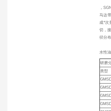
，
S
马达
成*
切，
径分
水性
研磨
类型
GMSD
GMSD
GMSD
GMSD