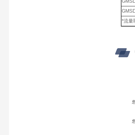
GMSD
GMSD
*流