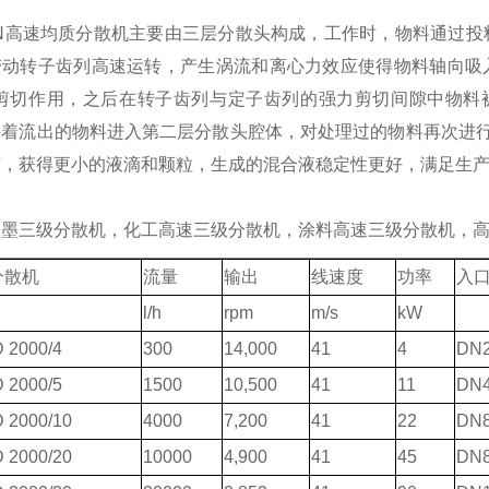
GN高速均质分散机主要由三层分散头构成，工作时，物料通过投
带动转子齿列高速运转，产生涡流和离心力效应使得物料轴向吸
次剪切作用，之后在转子齿列与定子齿列的强力剪切间隙中物料
接着流出的物料进入第二层分散头腔体，对处理过的物料再次进
布，获得更小的液滴和颗粒，生成的混合液稳定性更好，满足生
油墨三级分散机，化工高速三级分散机，涂料高速三级分散机，
分散机
流量
输出
线速度
功率
入
l/h
rpm
m/s
kW
 2000/4
300
14,000
41
4
DN2
 2000/5
1500
10,500
41
11
DN4
 2000/10
4000
7,200
41
22
DN8
 2000/20
10000
4,900
41
45
DN8