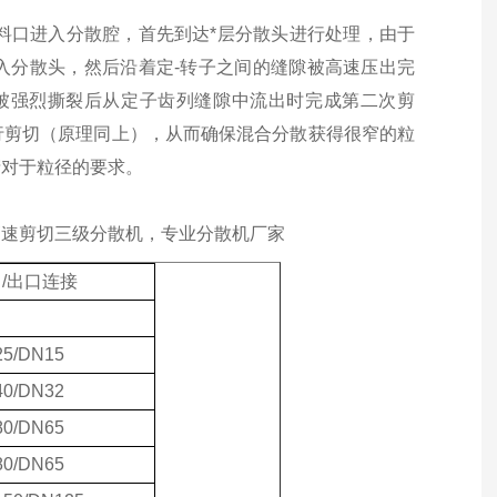
料口进入分散腔，首先到达*层分散头进行处理，由于
入分散头，然后沿着定-转子之间的缝隙被高速压出完
被强烈撕裂后从定子齿列缝隙中流出时完成第二次剪
行剪切（原理同上），从而确保混合分散获得很窄的粒
产对于粒径的要求。
高速剪切三级分散机，专业分散机厂家
口
/出口连接
5/DN15
0/DN32
0/DN65
0/DN65