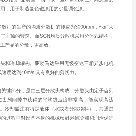
应用，用于制造复色磁漆用的少量调色漆。
厂的生产的均质分散机的转速为3000rpm，他们大
了主轴的转速。而SGN均质分散机采用分体式结构，
等化工产品的分散，更高效。
分散头和冷却罐构。驱动马达采用无级变速三相异步电机
度达到40m/s,具有良好的剪切力。
要求的关键部分，是由三层分散头构成，分散头由定子齿列
在齿列间隙中获得的平均线速度非常高，能实现高达
意义。冷却罐注有特定液体（水或者分散物料），其通过
转的过程中对设备本身的机械密封起到冷却和润滑保护