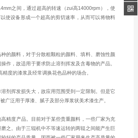
mm之间，通过超高的转速（zui高14000rpm），使
，可以使设备形成一个超高的剪切速率，从而可以将物料
品种的颜料，对于分散粗颗粒的颜料、填料、磨蚀性颜
闭操作，故适用于要求防止溶剂挥发及含毒物的产品。
工高精度的漆浆及经常调换花色品种的场合。
作溶剂挥发损失大，故应用范围受到一定限制。但是它
而被广泛用于厚漆、腻子及部分厚浆状美术漆生产。
m的高精度产品。目前对于某些贵重颜料，一些厂家为充
研磨之。由于三辊机中不等速运转的两辊之间能产生巨
得较好的产品质量，因而被一些厂家用来生产高质量的