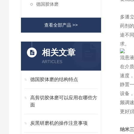
德国胶体磨
多潘立
查看全部产品 >>
药剂
途不
求。
相关文章
混悬
ARTICLES
在介
速度
德国胶体磨的结构特点
静置
设备
高剪切胶体磨可以应用在哪些方
频调
面
更好
)
炭黑研磨机的操作注意事项
纳米