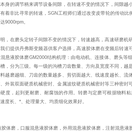
机本身的调节柄来调节设备间隙，在转速不变的情况下，间隙越
磨有着非比寻常的转速，
SGN
工程师们通过改变皮带轮的传动比
高达
9000rpm
。
证明，在磨头定转子间隙不变的情况下，转速越高，高速研磨机
，我们提供丹弗斯变频器供客户选择，高速胶体磨在变频后转速
。混悬液胶体磨
GM
2000
结构机理：由电动机、连接体、磨头等
沟槽，分为三级。每一级的沟槽刀齿数量、方向及宽度不同，越
物料越磨越细、刀齿的数量越多、剪切面越大、线速度越长、流
封、外装双面硬质机械密封、金属波纹硬质机械密封等三种密封
的硬度，起到更耐磨、耐腐蚀的作用。转磨与定磨可根据物料粘
速度长、*、处理量大、均质细化效果好。
液胶体磨，口服混悬液胶体磨，外用混悬液胶体磨，注射混悬液