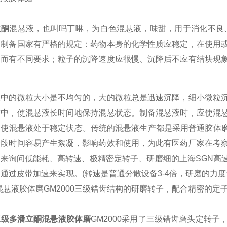
酮混悬液，也叫吗丁啉，为白色混悬液，味甜，用于消化不良、
的制备国家有严格的规定：药物本身的化学性质应稳定，在使用
同而有不同要求；粒子的沉降速度应很慢、沉降后不应有结块现
液中的微粒大小是不均匀的，大的微粒总是迅速沉降，细小微粒
质中，使混悬液长时间地保持混悬状态。制备混悬液时，应使混
，使混悬液处于稳定状态。传统的混悬液生产都是采用普通胶体
一段时间容易产生絮凝，影响药效和使用，为此有医药厂家在考
，来询问低能耗、高转速、极精密定转子、研磨细的上海
SGN
高
速通过皮带加速来实现。
(
转速是普通分散设备
3-4
倍，研磨的力度
混悬液胶体磨
GM
2000
三级错齿结构的研磨转子，配合精密的定
三级多潘立酮混悬液胶体磨
GM
2000
采用了三级错齿磨头定转子