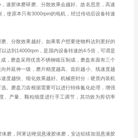
小，速胶体磨研磨、分散效果会越好。故名思意，高速
例，使原本只有
3000rpm
的电机，经过传动后设备转速
研磨、分散效果越好。如果客户想要使物料达到更好的
可以达到
14000rpm
，是国内设备转速的
4-5
倍，可谓是
组成，磨盘采用优质不锈钢锻压制成，磨盘表面有三个
是向外延伸一级，磨片精度越高、齿距越小、线速度越
体速度越快、细化效果越好。机械密封分：硬质内装机
可选。磨盘刀齿根据需要可以进行特殊氮化处理，增强
度、产量、颗粒细度进行手工调节，其功效为剪切率
胶体磨，阿苯达唑混悬液胶体磨，安达铝镁加混悬液胶