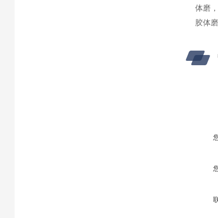
体磨
胶体