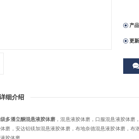
产
更
详细介绍
三级多潘立酮混悬液胶体磨
，混悬液胶体磨，口服混悬液胶体磨
胶体磨，安达铝镁加混悬液胶体磨，布地奈德混悬液胶体磨，布
悬液胶体磨