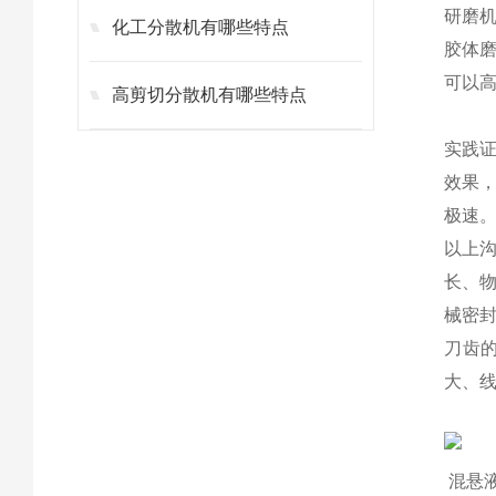
研磨
化工分散机有哪些特点
胶体
可以
高剪切分散机有哪些特点
实践
效果
极速
以上
长、
械密
刀齿
大、线
​
混悬