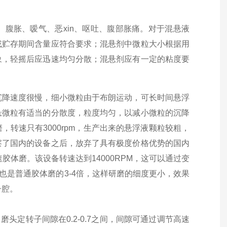
腹胀、嗳气、恶xin
、呕吐、腹部胀痛。对于混悬液
或贮存期间含量应符合要求；混悬剂中微粒大小根据用
象，轻摇后应迅速均匀分散；混悬剂应有一定的粘度要
沉降速度很慢，细小微粒由于布朗运动，可长时间悬浮
悬微粒有适当的分散度，粒度均匀，以减小微粒的沉降
磨，转速只有
3000rpm
，生产出来的悬浮液颗粒较粗，
察了国内的设备之后，放弃了具有极度价格优势的国内
速胶体磨。该设备转速达到
14000RPM
，这可以通过变
也是普通胶体磨的
3-4
倍，这样研磨的细度更小，效果
子腔。
，磨头定转子间隙在
0.2-0.7
之间，间隙可通过调节高速