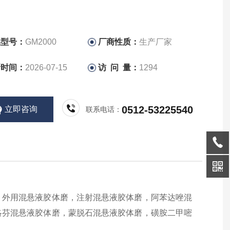
品型号：
GM2000
厂商性质：
生产厂家
新时间：
2026-07-15
访 问 量：
1294
0512-53225540
立即咨询
联系电话：
，外用混悬液胶体磨，注射混悬液胶体磨，阿苯达唑混
洛芬混悬液胶体磨，蒙脱石混悬液胶体磨，磺胺二甲嘧