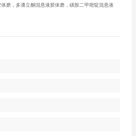
胶体磨，多潘立酮混悬液胶体磨，磺胺二甲嘧啶混悬液