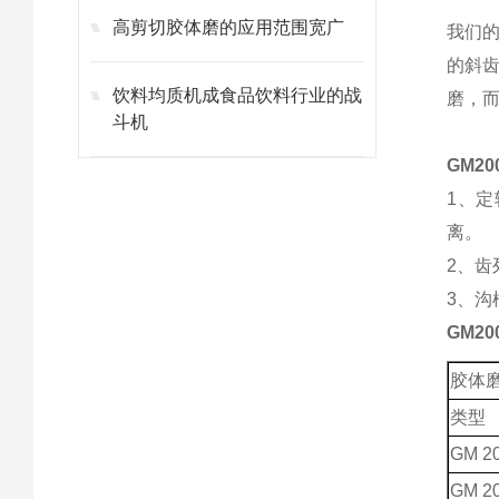
高剪切胶体磨的应用范围宽广
我们
的斜
饮料均质机成食品饮料行业的战
磨，
斗机
GM2
1、
离。
2、齿
3、
GM2
胶体
类型
GM 20
GM 20