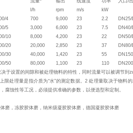
流量*
输出
线速度
功率
入口/
l/h
rpm
m/s
kW
00/4
700
9,000
23
2.2
DN25/
00/5
3,000
6,000
23
7.5
DN40/
00/10
8,000
4,200
23
22
DN50/
00/20
20,000
2,850
23
37
DN80/
00/30
40,000
1,420
23
55
DN150
00/50
80,000
1,100
23
110
DN200
取决于设置的间隙和被处理物料的特性，同时流量可以被调节到
z
中上限处理量是指介质为“水”的测定数据。2 处理量取决于物料
爆，腐蚀性等工况，必须提供准确的参数，以便选型和定制。
胶体磨，冻胶胶体磨，纳米级凝胶胶体磨，德国凝胶胶体磨