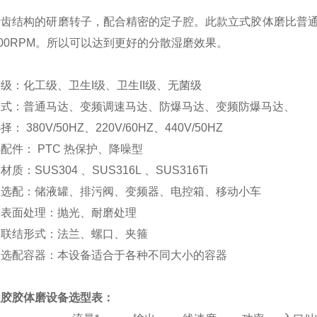
错齿结构的研磨转子，配合精密的定子腔。此款立式胶体磨比普通
000RPM。所以可以达到更好的分散湿磨效果。
级：化工级、卫生I级、卫生II级、无菌级
形式：普通马达、变频调速马达、防爆马达、变频防爆马达、
： 380V/50HZ、220V/60HZ、440V/50HZ
配件： PTC 热保护、降噪型
质：SUS304 、SUS316L 、SUS316Ti
磨选配：储液罐、排污阀、变频器、电控箱、移动小车
磨表面处理：抛光、耐磨处理
口联结形式：法兰、螺口、夹箍
磨选配容器：本设备适合于各种不同大小的容器
凝胶胶体磨设备选型表：