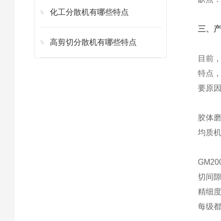
化工分散机有哪些特点
三、
高剪切分散机有哪些特点
目前，
特点
要原因
胶体
均质
GM
2
切间
精细
每级