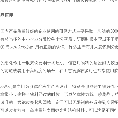
产品原理
国内产品质量较好的企业使用的研磨方式主要采取一步法的30
，有相当多的中小企业分散设备十分落后，研磨时根本形成不了
① 尚未对分散的作用有正确的认识．许多生产商并未意识到分散
磨的细化作用一般来说要弱于均质机，但它对物料的适应能力较
机的前道或者用于高粘度的场合。在固态物质较多时也常常使用
000系列是专门为胶体溶液生产所设计，特别是那些需要很好乳
隙非常小，这样当物料经过的时候，形成的摩擦力就比较剧烈，
度递升的三级锯齿突起和凹槽。定子可以无限制的被调整到所需
都可以改变方向。高质量的表面抛光和结构材料，可以满足不同