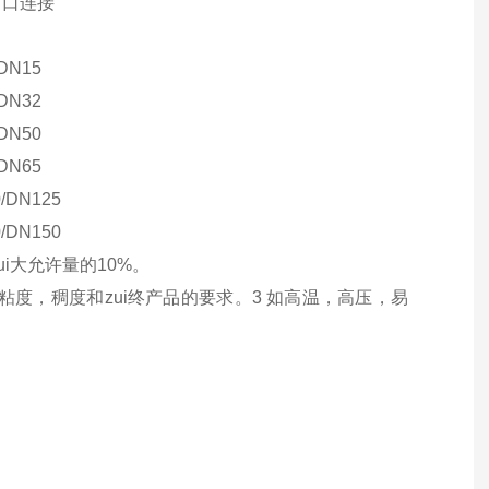
出口连接
DN15
DN32
DN50
DN65
/DN125
/DN150
ui
大允许量的10%。
的粘度，稠度和
zui
终产品的要求。3 如高温，高压，易