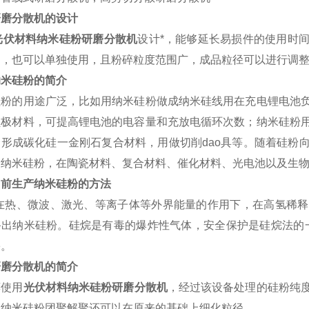
研磨分散机的设计
光伏材料纳米硅粉研磨分散机
设计*，能够延长易损件的使用时
用，也可以单独使用，且粉碎粒度范围广，成品粒径可以进行调
纳米硅粉的简介
硅粉的用途广泛，比如用纳米硅粉做成纳米硅线用在充电锂电池
负极材料，可提高锂电池的电容量和充放电循环次数；纳米硅粉
合形成碳化硅一金刚石复合材料，用做切削dao具等。随着硅粉
。纳米硅粉，在陶瓷材料、复合材料、催化材料、光电池以及生
目前生产纳米硅粉的方法
烷在热、微波、激光、等离子体等外界能量的作用下，在高氢稀
备出纳米硅粉。硅烷是有毒的爆炸性气体，安全保护是硅烷法的
害。
研磨分散机的简介
荐使用
光伏材料纳米硅粉研磨分散机
，经过该设备处理的硅粉纯
浆纳米硅粉团聚解聚还可以在原来的基础上细化粒径。