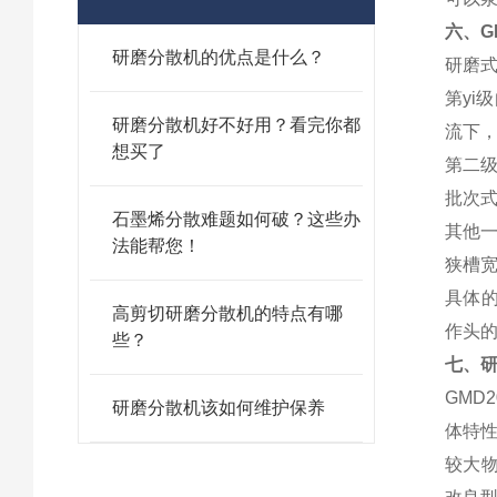
六、
G
研磨分散机的优点是什么？
研磨
第y
研磨分散机好不好用？看完你都
流下
想买了
第二
批次
石墨烯分散难题如何破？这些办
其他
法能帮您！
狭槽
具体
高剪切研磨分散机的特点有哪
作头
些？
七、
GMD
研磨分散机该如何维护保养
体特性
较大物