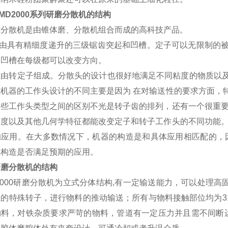
MD2000系列研磨分散机的结构
式分散机是由锥体磨、分散机组合而成的高科技产品。
i级由具有精细度递升的三级锯齿突起和凹槽。定子可以无限制的
，凹槽在每级都可以改变方向。
级由转定子组成。分散头的设计也很好地满足不同粘度的物质以
式机器的工作头设计的不同主要是因为 在对输送性的要求方面，
一些工作头类型之间的区别不光是转子齿的排列，还有一个很重要
宽度以及其他几何学特征都能改变定子和转子工作头的不同功能。
的应用。在大多数情况下，机器的构造是和具体应用相匹配的，因
的构造是否满足预期的应用。
研磨分散机的结构
2000研磨分散机为立式分体结构,有一定输送能力，可以处理高
的特殊转子，进行物料的推动输送；所有与物料接触部位均为31
料，对铁杂质要求严苛的物料，管道有一定压力并且需不间断运