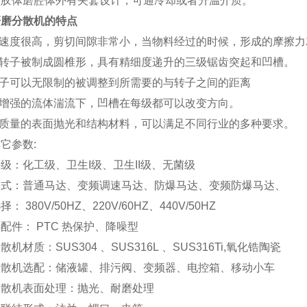
型胶体磨腔体外有夹套设计，可通冷却或者升温介质。
研磨分散机的特点
线速度很高，剪切间隙非常小，当物料经过的时候，形成的摩擦
定转子被制成圆椎形，具有精细度递升的三级锯齿突起和凹槽。
定子可以无限制的被调整到所需要的与转子之间的距离
在增强的流体湍流下，凹槽在每级都可以改变方向。
高质量的表面抛光和结构材料，可以满足不同行业的多种要求。
它参数:
级：化工级、卫生I级、卫生II级、无菌级
形式：普通马达、变频调速马达、防爆马达、变频防爆马达、
： 380V/50HZ、220V/60HZ、440V/50HZ
配件： PTC 热保护、降噪型
机材质：SUS304 、SUS316L 、SUS316Ti,氧化锆陶瓷
分散机选配：储液罐、排污阀、变频器、电控箱、移动小车
分散机表面处理：抛光、耐磨处理