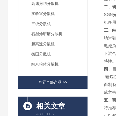
高速剪切分散机
二、
实验室分散机
SGN
机多
三级分散机
三、
石墨烯研磨分散机
纳米
超高速分散机
电池
下混
德国分散机
特性
纳米粉体分散机
四、
·硅
查看全部产品 >>
而制
成危
五、
相关文章
特推
ARTICLES
可以