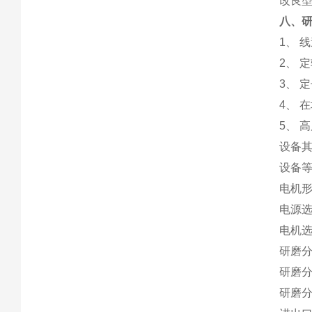
改良
八、
1、 
2、 
3、 
4、 
5、 
设备其
设备等
电机
电源选择
电机选
研磨分散
研磨
研磨