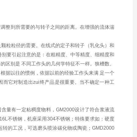
被调整到所需要的与转子之间的距离。在增强的流体湍
及颗粒粒径的需要。在线式的定子和转子（乳化头）和
特别要引起注意的是：在粗精度、中等精度、细精度和
的区别是 不同工作头的几何学特征不一样。狭槽数、
根据以往的惯例，依据以前的经验工作头来满 足一个
而它对制造出zui终产品是很重要。当不确定一种工
固含量有一定粘稠度物料，GM2000设计了符合浆液流
6L不锈钢，机座采用304不锈钢；特殊要求如：硬度
转的工况，可选磨头喷涂碳化物或陶瓷；GMD2000