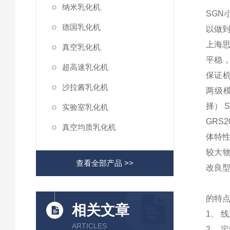
纳米乳化机
SGN
德国乳化机
以做到
上海
真空乳化机
平稳
超高速乳化机
保证机
沙拉酱乳化机
两级模
择）
实验室乳化机
GRS
2
真空均质乳化机
体特
较大
查看全部产品 >>
改良
的特
相关文章
1
、
线
ARTICLES
2
、
定