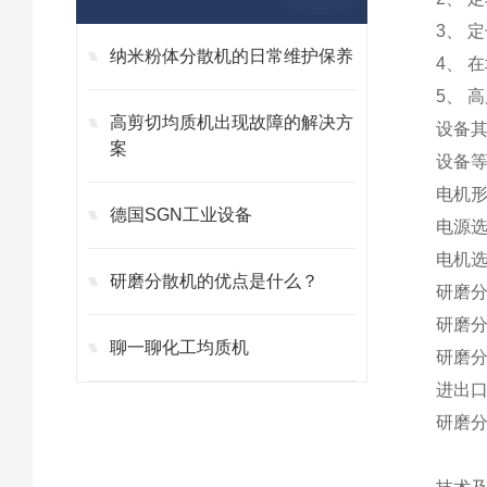
3
、
定
纳米粉体分散机的日常维护保养
4
、
在
5
、
高
高剪切均质机出现故障的解决方
设备
案
设备
电机
德国SGN工业设备
电源
电机
研磨分散机的优点是什么？
研磨
研磨
聊一聊化工均质机
研磨
进出
研磨