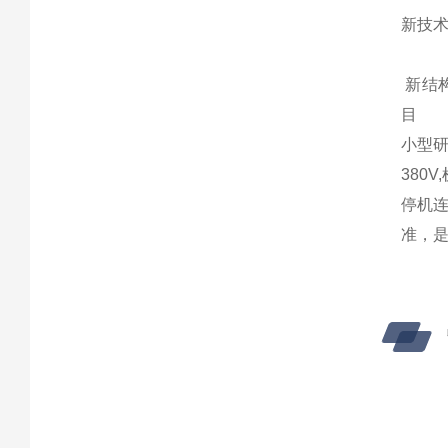
新技
新结
目
小型
380V,
停机
准，是