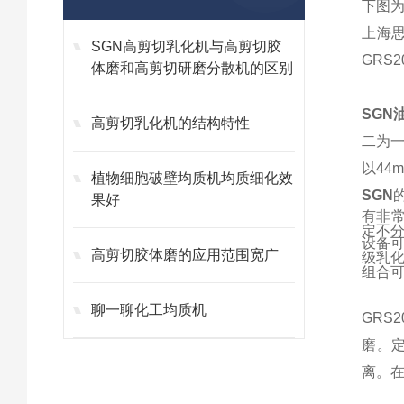
下图
上海
SGN高剪切乳化机与高剪切胶
GRS2
体磨和高剪切研磨分散机的区别
SGN
高剪切乳化机的结构特性
二为一
以
44m
植物细胞破壁均质机均质细化效
SGN
果好
有非
定不
设备
高剪切胶体磨的应用范围宽广
级乳
组合
聊一聊化工均质机
GRS2
磨。
离。