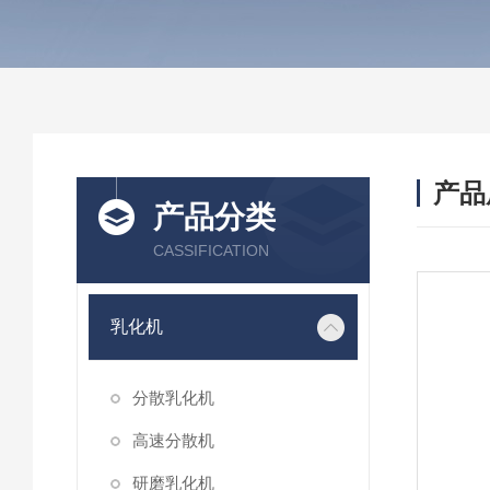
产品
产品分类
CASSIFICATION
乳化机
分散乳化机
高速分散机
研磨乳化机