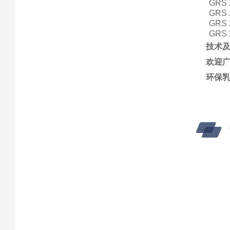
GRS 
GRS 
GRS 
GRS 
技术
欢迎
环保