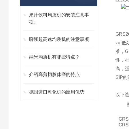
果汁饮料均质机的安装注意事
项。
GRS
聊聊超高速均质机的注意事项
zui
准，G
纳米均质机有哪些特点？
性，
高，适
介绍高剪切胶体磨的特点
SIP
德国进口乳化机的应用优势
以下
GRS
GRS