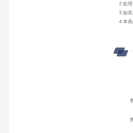
2 处
3 如
4 本