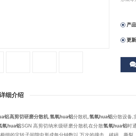
氧hu
产
更
详细介绍
ua铝高剪切研磨分散机
,
氢氧hua铝
分散机,
氢氧hua铝
分散设备,
氢氧hua铝
SGN
高剪切纳米级研磨分散机在分散
氢氧hua铝
时通
mm极细的定转子间隙中形成每分钟数以 万次的撞击、破碎、撕