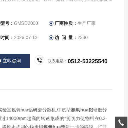
a铝进一步的破碎，打开团块形成纳米级颗粒状。
品型号：
GMSD2000
厂商性质：
生产厂家
新时间：
2026-07-13
访 问 量：
2330
0512-53225540
立即咨询
联系电话：
实验室
氢氧hua铝研磨分散机,中试型
氢氧hua铝
研磨分
过14000rpm超高的转速形成的*剪切力使物料在0.2-
裂，将原本抱团的纳米级
氢氧hua铝
进一步的破碎，打开