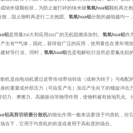
形成纳米级颗粒状，为防止被打碎的纳米级
氢氧hua铝
颗粒再次抱
分散，阻止物料再进行二次抱团。
氢氧hua铝
分散的越细越均一
ua铝
是用量zui大和应用zui广的无机阻燃添加剂。
氢氧hua铝
作
不产生有**气体，因此，获得较广泛的应用，使用量也在逐年增
及建材等行业。同时，
氢氧hua铝
也是电解铝行业所必需氟化铝
分散机
是由电动机通过皮带传动带动转齿（或称为转子）与相配
本身的重量或外部压力（可由泵产生）加压产生向下的螺旋冲击
的剪切力、摩擦力、高频振动等物理作用，使物料被有效地乳化、
ua铝高剪切研磨分散机
的细化作用一般来说要强于
均质机
，但
多场合下，它用于均质机的前道或者用于高粘度的场合。