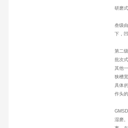
研磨
叁级
下，
第二
批次
其他
狭槽
具体
作头
GMS
湿磨