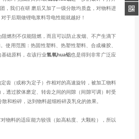
团，我们在研 磨后又加了一级分散均质盘，对物料进
，对于后期做锂电浆料导电性能就越好！
为
阻燃剂
不仅能阻燃，而且可以防止发烟、不产生滴下
加。使用范围：热固性塑料、热塑性塑料、合成橡胶、
的基础原料，在该行业
氢氧hua铝
也是得到非常广泛应
的定齿（或称为定子）作相对的高速旋转，被加工物料
力，透过
胶体磨
定、转齿之间的间隙（间隙可调）时受
分散和粉碎，达到物料超细粉碎及乳化的效果。
它对物料的适应能力较强（如高粘度、大颗粒），所以