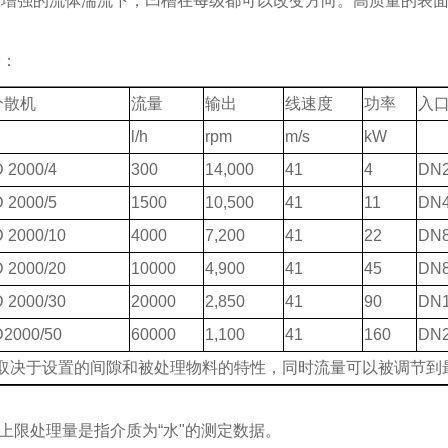
在增强的流体湍流下，凹槽在每级都可以改变方向。高质量的表
表：
分散机
流量
输出
线速度
功率
入
l/h
rpm
m/s
kW
 2000/4
300
14,000
41
4
DN2
 2000/5
1500
10,500
41
11
DN4
 2000/10
4000
7,200
41
22
DN8
 2000/20
10000
4,900
41
45
DN8
 2000/30
20000
2,850
41
90
DN1
2000/50
60000
1,100
41
160
DN2
量取决于设置的间隙和被处理物料的特性，同时流量可以被调节到最
中上限处理量是指介质为“水"的测定数据。