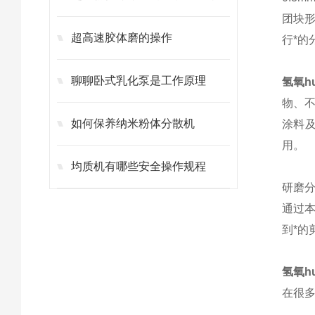
团块
超高速胶体磨的操作
行*的
聊聊卧式乳化泵是工作原理
氢氧h
物、
如何保养纳米粉体分散机
涂料
用。
均质机有哪些安全操作规程
研磨
通过
到*
氢氧h
在很