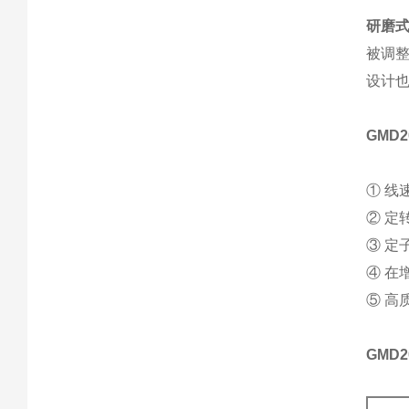
研磨
被调
设计
GMD
① 
② 定
③ 定
④ 在
⑤ 高
GMD