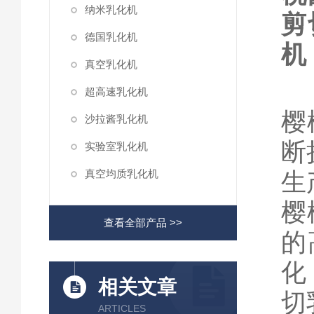
纳米乳化机
剪
德国乳化机
机
真空乳化机
超高速乳化机
樱
沙拉酱乳化机
断
实验室乳化机
真空均质乳化机
生
樱
查看全部产品 >>
的
化
相关文章
切
ARTICLES