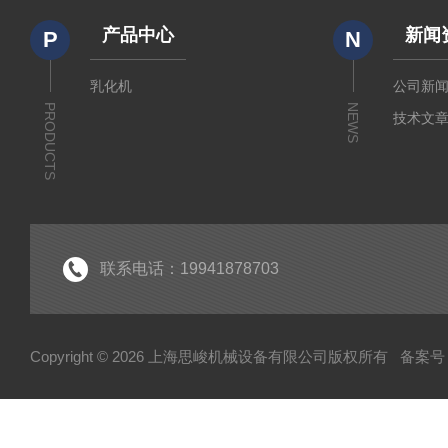
产品中心
新闻
P
N
乳化机
公司新
PRODUCTS
NEWS
技术文
联系电话：19941878703
Copyright © 2026 上海思峻机械设备有限公司版权所有
备案号：