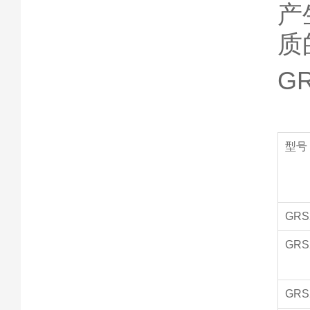
产
质
G
型号
GR
S
GR
S
GR
S