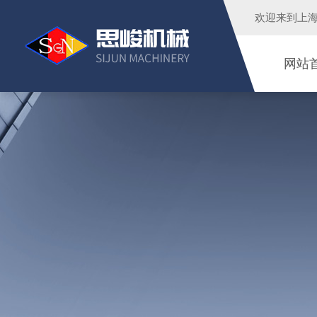
欢迎来到
上
网站