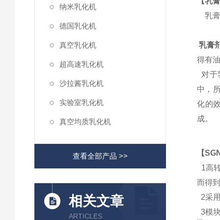
【乳
纳米乳化机
乳
德国乳化机
真空乳化机
乳膏
得有
超高速乳化机
对于
沙拉酱乳化机
中，
实验室乳化机
化的
成。
真空均质乳化机
【
SG
查看全部产品 >>
1
高
而得
2
采
相关文章
3
模
ARTICLES