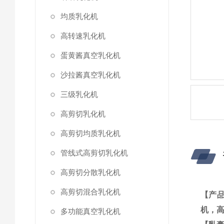
均质乳化机
高转速乳化机
蛋黄酱真空乳化机
沙拉酱真空乳化机
三级乳化机
高剪切乳化机
高剪切均质乳化机
管线式高剪切乳化机
高剪切分散乳化机
高剪切混合乳化机
【产
机，
多功能真空乳化机