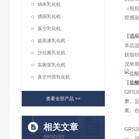
纳米乳化机
（包
德国乳化机
腔感
真空乳化机
【
适
超高速乳化机
本品
沙拉酱乳化机
软组织
况单用
实验室乳化机
真空均质乳化机
【
盐
GRS2
查看全部产品 >>
磨。
离。
相关文章
GRS2
ARTICLES
一，设