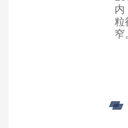
内
粒
窄