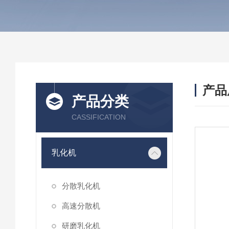
产品
产品分类
CASSIFICATION
乳化机
分散乳化机
高速分散机
研磨乳化机