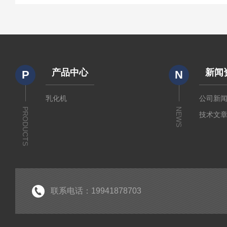
产品中心
新闻
P
N
乳化机
公司新
PRODUCTS
NEWS
技术文
联系电话：19941878703