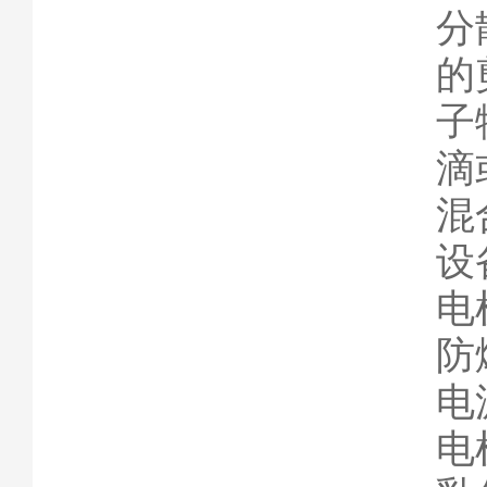
分
的
子
滴
混
设
电
防
电
电