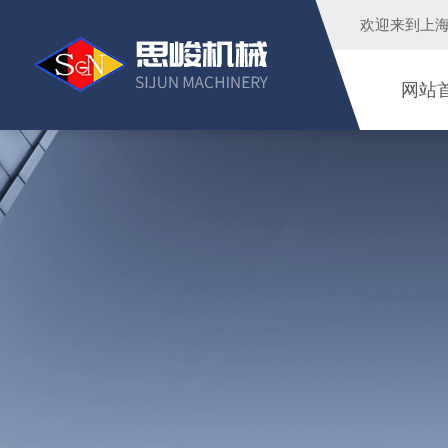
欢迎来到
上
网站