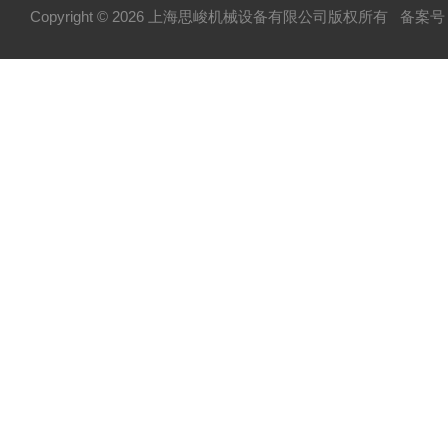
Copyright © 2026 上海思峻机械设备有限公司版权所有
备案号：