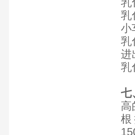
乳
乳
小
乳
进
乳
七
高
根
1