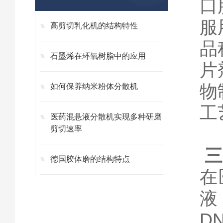
口
服
高剪切乳化机的结构特性
品
石墨烯在环氧树脂中的应用
片
物
如何保养纳米粉体分散机
工
医药混悬液分散机实现多种研磨
剪切速率
​
三
德国胶体磨的结构特点
在
液
DN