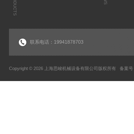
PRODUCTS
联系电话：19941878703
Copyright © 2026 上海思峻机械设备有限公司版权所有
备案号：