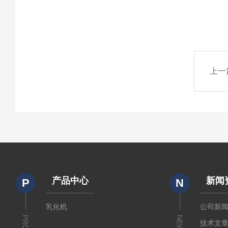
上一
产品中心
新闻
P
N
乳化机
公司新
NEWS
技术文