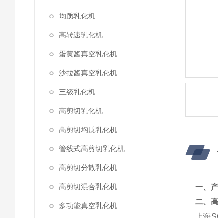
均质乳化机
高转速乳化机
蛋黄酱真空乳化机
沙拉酱真空乳化机
三级乳化机
高剪切乳化机
高剪切均质乳化机
管线式高剪切乳化机
高剪切分散乳化机
高剪切混合乳化机
一、
二、
多功能真空乳化机
上海S