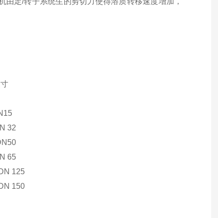
机由定/转子系统生的剪切力使得溶质转移速度增加，
尺寸
N15
DN 32
 DN50
DN 65
/DN 125
/DN 150