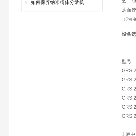
艺，
如何保养纳米粉体分散机
从而
（价格
设备
型号
GR
S 
GR
S 
GR
S 
GR
S 
GR
S 
GR
S 
1
表中