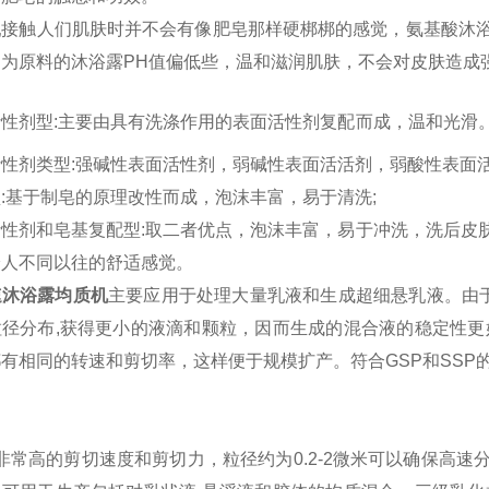
乳接触人们
肌肤
时并不会有像肥皂那样硬梆梆的感觉，氨基酸沐
剂为原料的沐浴露PH值偏低些，温和滋润肌肤，不会对皮肤造成
：
活性剂型:主要由具有洗涤作用的表面活性剂复配而成，温和光滑
性剂类型:强碱性表面活性剂，弱碱性表面活活剂，弱酸性表面活
:基于制皂的原理改性而成，泡沫丰富，易于清洗;
活性剂和皂基复配型:取二者优点，泡沫丰富，易于冲洗，洗后皮
给人不同以往的舒适感觉。
速沐浴露均质机
主要应用于处理大量乳液和生成超细悬乳液。由于
粒径分布,获得更小的液滴和颗粒，因而生成的混合液的稳定性更
有相同的转速和剪切率，这样便于规模扩产。符合GSP和SSP
：
常高的剪切速度和剪切力，粒径约为0.2-2微米可以确保高