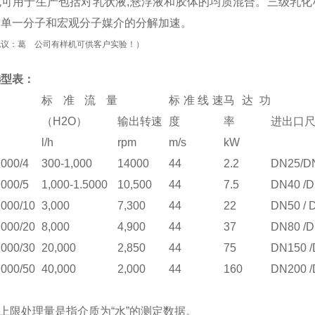
也可用于生产包括对乳状液,悬浮液和胶体的均质混合。三级乳化
使单一分子和宏观分子媒介的分解加速。
电议：葛 公司有样机可供客户实验！）
选型表：
标准流量
标准线速
马达功
（H2O）
输出转速
度
率
进出口
l/h
rpm
m/s
kW
2000/4
300-1,000
14000
44
2.2
DN25/D
2000/5
1,000-1.5000
10,500
44
7.5
DN40 /
2000/10
3,000
7,300
44
22
DN50 /
2000/20
8,000
4,900
44
37
DN80 /
2000/30
20,000
2,850
44
75
DN150 
2000/50
40,000
2,000
44
160
DN200 
上限处理量是指介质为“水”的测定数据。