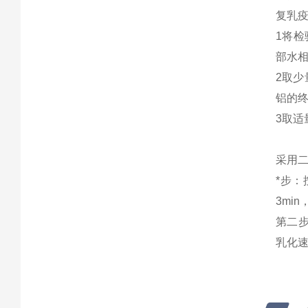
复乳
1将检
部水
2取少
铝的终
3取适
采用
*步：
3mi
第二步
乳化