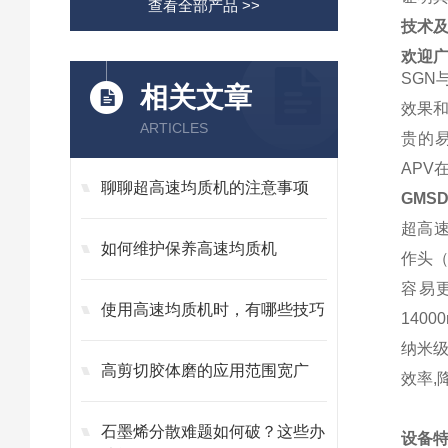
查看全部产品 >>
技术
欢迎
SGN
相关文章
效果
ARTICLES
贵的易
APV
聊聊超高速均质机的注意事项
GMSD
超高
如何维护保养高速均质机
作头
容易
使用高速均质机时，有哪些技巧
140
纳米级
高剪切胶体磨的应用范围宽广
效率,
石墨烯分散难题如何破？这些办
设备