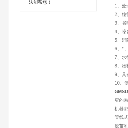
法能帮您！
1、处
2、粒
3、省
4、噪
5、消
6、*
7、水
8、物
9、具
10、
GMSD
窄的
机器都
管线式
疫苗