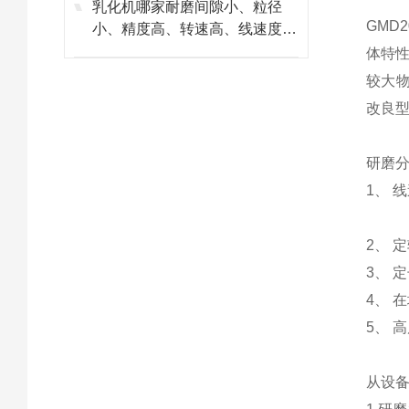
乳化机哪家耐磨间隙小、粒径
GMD
2
小、精度高、转速高、线速度
高、剪切力强，上海思峻选购指
体特
南
较大
改良
研磨
1
、
线
2
、
定
3
、
定
4
、
在
5
、
高
从设