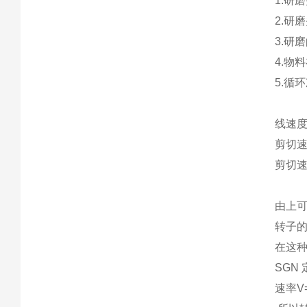
1.研
2.研
3.研
4.物
5.循
线速
剪切
剪切速率
g 定
由上
转子
在这种
SGN
定
速率V=