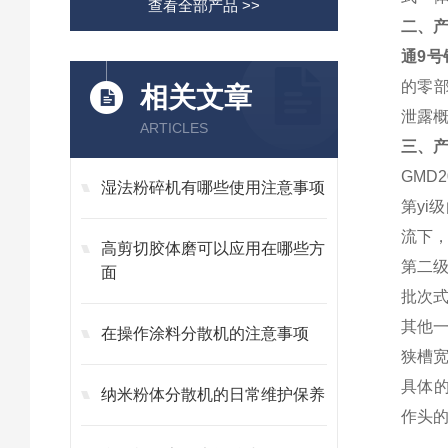
查看全部产品 >>
二、
通9
的零
相关文章
泄露概
ARTICLES
三、
GMD
湿法粉碎机有哪些使用注意事项
第
yi
级
流下
高剪切胶体磨可以应用在哪些方
第二
面
批次
其他
在操作涂料分散机的注意事项
狭槽
具体
纳米粉体分散机的日常维护保养
作头